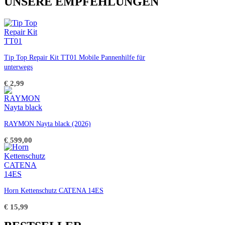
UNSERE EMPFEHLUNGEN
können
können
€ 4.799,00
€ 2.899,00.
auf
auf
der
der
Produktseite
Produktseite
gewählt
gewählt
werden
werden
Tip Top Repair Kit TT01 Mobile Pannenhilfe für
unterwegs
€
2,99
RAYMON Nayta black (2026)
€
599,00
Horn Kettenschutz CATENA 14ES
€
15,99