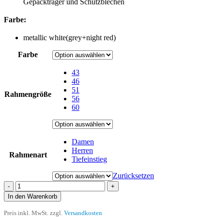
Gepäckträger und Schutzblechen
Farbe:
metallic white(grey+night red)
Farbe
43
46
51
Rahmengröße
56
60
Damen
Herren
Rahmenart
Tiefeinstieg
Zurücksetzen
-
+
In den Warenkorb
Preis inkl. MwSt. zzgl.
Versandkosten