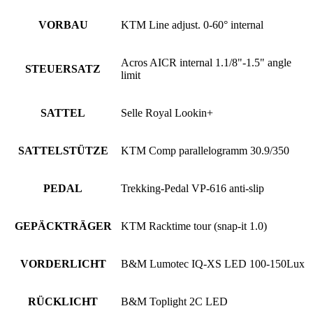
VORBAU
KTM Line adjust. 0-60° internal
Acros AICR internal 1.1/8"-1.5" angle
STEUERSATZ
limit
SATTEL
Selle Royal Lookin+
SATTELSTÜTZE
KTM Comp parallelogramm 30.9/350
PEDAL
Trekking-Pedal VP-616 anti-slip
GEPÄCKTRÄGER
KTM Racktime tour (snap-it 1.0)
VORDERLICHT
B&M Lumotec IQ-XS LED 100-150Lux
RÜCKLICHT
B&M Toplight 2C LED