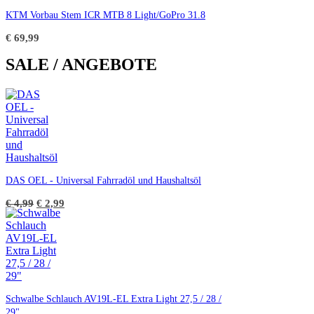
KTM Vorbau Stem ICR MTB 8 Light/GoPro 31.8
€
69,99
SALE / ANGEBOTE
DAS OEL - Universal Fahrradöl und Haushaltsöl
Ursprünglicher
Aktueller
€
4,99
€
2,99
Preis
Preis
war:
ist:
€ 4,99
€ 2,99.
Schwalbe Schlauch AV19L-EL Extra Light 27,5 / 28 /
29"