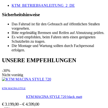
KTM_BETRIEBSANLEITUNG_2_DE
Sicherheitshinweise
Das Fahrrad ist für den Gebrauch auf öffentlichen Straßen
vorgesehen.
Bitte regelmäßig Bremsen und Reifen auf Abnutzung prüfen.
Es wird empfohlen, beim Fahren stets einen geeigneten
Schutzhelm zu tragen.
Die Montage und Wartung sollten durch Fachpersonal
erfolgen.
UNSERE EMPFEHLUNGEN
-30%
Nicht vorrätig
Dieses
Dieses
Produkt
Produkt
KTM MACINA STYLE
weist
weist
mehrere
mehrere
KTM MACINA STYLE 720 black matt
Varianten
Varianten
€
3.199,00
–
€
4.599,00
auf.
auf.