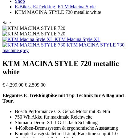
Shop
E-Bikes
,
E-Trekking
,
KTM Macina Style
KTM MACINA STYLE 720 metallic white
Sale
KTM Macina Style XL
KTM MACINA STYLE 730
machine grey
KTM MACINA STYLE 720 metallic
white
Ursprünglicher
Aktueller
€
4.299,00
€
2.599,00
Preis
Preis
Elegantes E-Trekkingbike mit Top-Technik für Alltag und
war:
ist:
Tour.
€ 4.299,00
€ 2.599,00.
Bosch Performance CX Gen.4 Motor mit 85 Nm
750 Wh Akku für maximale Reichweite
Shimano Deore XT LG 11-fach Schaltung
4-Kolben-Bremssystem & ergonomische Ausstattung
Komplett ausgestattet mit Licht, Racktime snap-it 1.0