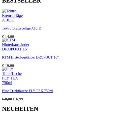
BESTSELLER
Tektro Bremsbeläge A10.11
€
14,99
KTM Hinterbauständer DROPOUT 16"
€
19,99
Elite Trinkflasche FLY TEX 750ml
Ursprünglicher
Aktueller
€
9,99
€
6,99
Preis
Preis
war:
ist:
NEUHEITEN
€ 9,99
€ 6,99.